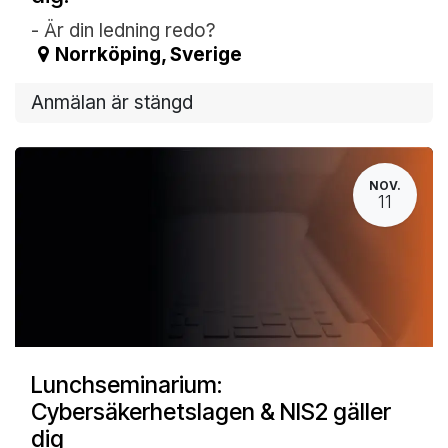
- Är din ledning redo?
Norrköping
,
Sverige
Anmälan är stängd
NOV.
11
Lunchseminarium:
Cybersäkerhetslagen & NIS2 gäller
dig