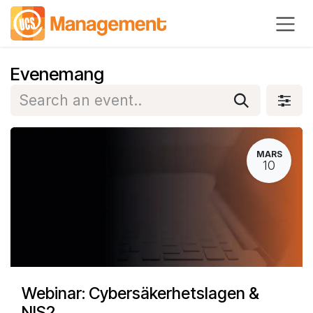
Hoppa till innehåll
Evenemang
MARS
10
Webinar: Cybersäkerhetslagen &
NIS2