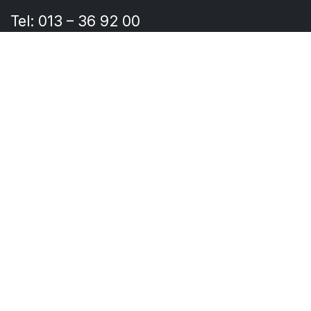
Tel: 013 – 36 92 00
Norrköping
Vikboplan 11
60229 Norrköping
info@ucsmanagement.se
Tel: 013 – 36 92 00
Följ oss