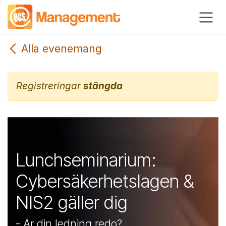
Hoppa till innehåll
Alla evenemang
Registreringar
stängda
Lunchseminarium:
Cybersäkerhetslagen &
NIS2 gäller dig
- Är din ledning redo?